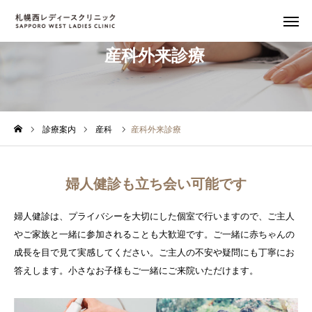
産科外来診療

WEB予約
診療日時
アクセス
インスタ
診療案内
産科
産科外来診療
施設のご案内
婦人健診も立ち会い可能です
診療案内
婦人健診は、プライバシーを大切にした個室で行いますので、ご主人
オンライン診療
やご家族と一緒に参加されることも大歓迎です。ご一緒に赤ちゃんの
成長を目で見て実感してください。ご主人の不安や疑問にも丁寧にお
アクセス
答えします。小さなお子様もご一緒にご来院いただけます。
よくある質問